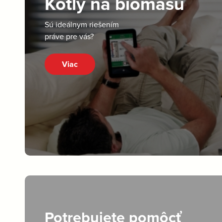
Kotly na biomasu
Sú ideálnym riešením
práve pre vás?
Viac
Potrebujete pomôcť