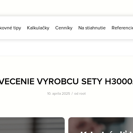
kovné tipy
Kalkulačky
Cenníky
Na stiahnutie
Referenci
VECENIE VYROBCU SETY H3000.
/
10. apríla 2025
od
root