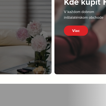
Kde kúpiť
V každom dobrom
inštalatérskom obchode
Viac