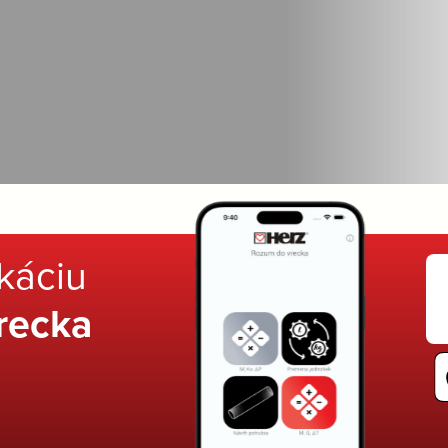
ikáciu
recka