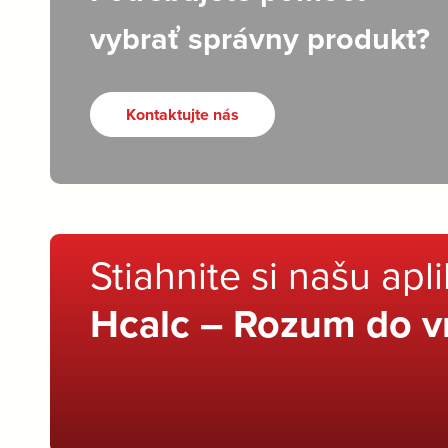
vybrať správny produkt?
Kontaktujte nás
Stiahnite si našu apl
Hcalc – Rozum do v