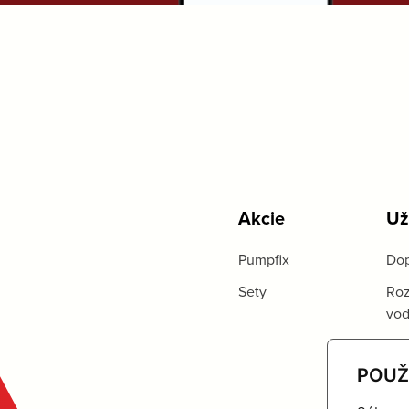
Akcie
Už
Pumpfix
Dop
Sety
Roz
vo
POUŽ