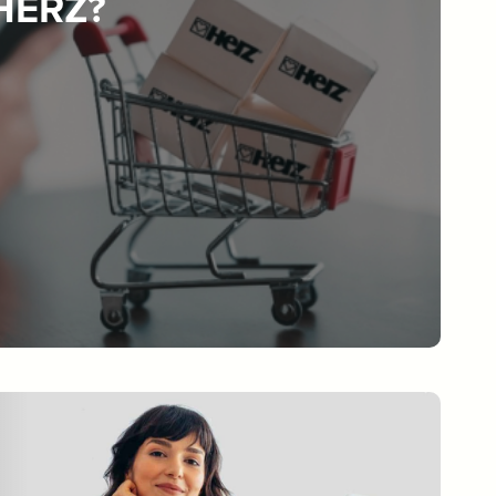
 HERZ?