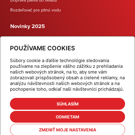
Rozdeľovač pre pitnú vodu
Novinky 2025
Schodiskové rozdeľovače
POUŽÍVAME COOKIES
Dynamické termostatické ventily
Súbory cookie a ďalšie technológie sledovania
používame na zlepšenie vášho zážitku z prehliadania
našich webových stránok, na to, aby sme vám
zobrazovali prispôsobený obsah a cielené reklamy, na
Domov
Produkty
analýzu návštevnosti našich webových stránok a na
pochopenie toho, odkiaľ naši návštevníci prichádzajú.
Aktuality
Odber šikovné tipy
Kalkulačky
Cenníky
SÚHLASÍM
Na stiahnutie
Referencie
ODMIETAM
O nás
Kontakt
ZMENIŤ MOJE NASTAVENIA
Nastavenie cookies