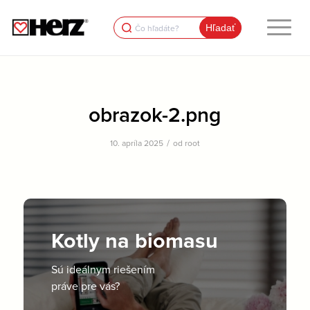
Search
for:
obrazok-2.png
/
10. apríla 2025
od
root
Kotly na biomasu
Sú ideálnym riešením
práve pre vás?