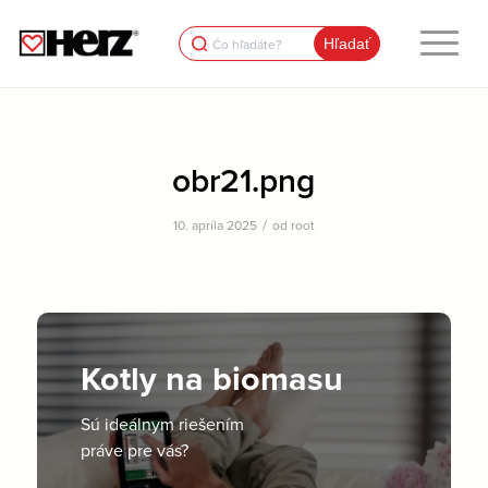
Search
for:
obr21.png
/
10. apríla 2025
od
root
Kotly na biomasu
Sú ideálnym riešením
práve pre vás?