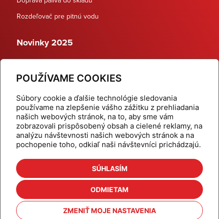
Rozdeľovač pre pitnú vodu
Novinky 2025
Schodiskové rozdeľovače
POUŽÍVAME COOKIES
Dynamické termostatické ventily
Súbory cookie a ďalšie technológie sledovania
používame na zlepšenie vášho zážitku z prehliadania
našich webových stránok, na to, aby sme vám
zobrazovali prispôsobený obsah a cielené reklamy, na
Domov
Produkty
analýzu návštevnosti našich webových stránok a na
pochopenie toho, odkiaľ naši návštevníci prichádzajú.
Aktuality
Odber šikovné tipy
Kalkulačky
Cenníky
SÚHLASÍM
Na stiahnutie
Referencie
ODMIETAM
O nás
Kontakt
ZMENIŤ MOJE NASTAVENIA
Nastavenie cookies