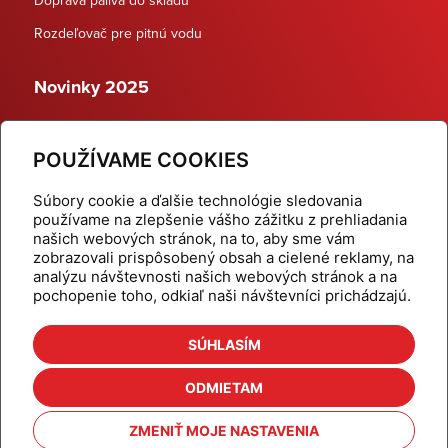
Rozdeľovač pre pitnú vodu
Novinky 2025
Schodiskové rozdeľovače
POUŽÍVAME COOKIES
Dynamické termostatické ventily
Súbory cookie a ďalšie technológie sledovania
používame na zlepšenie vášho zážitku z prehliadania
našich webových stránok, na to, aby sme vám
zobrazovali prispôsobený obsah a cielené reklamy, na
Domov
Produkty
analýzu návštevnosti našich webových stránok a na
pochopenie toho, odkiaľ naši návštevníci prichádzajú.
Aktuality
Odber šikovné tipy
Kalkulačky
Cenníky
SÚHLASÍM
Na stiahnutie
Referencie
ODMIETAM
O nás
Kontakt
ZMENIŤ MOJE NASTAVENIA
Nastavenie cookies