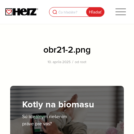
Search
for:
obr21-2.png
/
10. apríla 2025
od
root
Kotly na biomasu
Sú ideálnym riešením
práve pre vás?