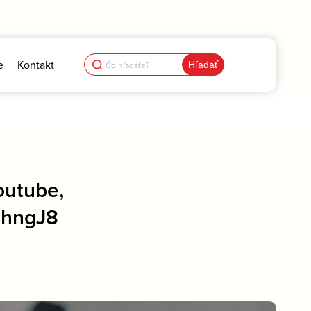
Search
e
Kontakt
for:
outube,
ohngJ8