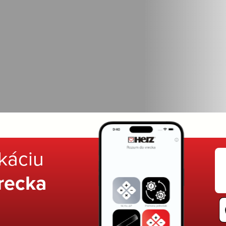
ikáciu
recka