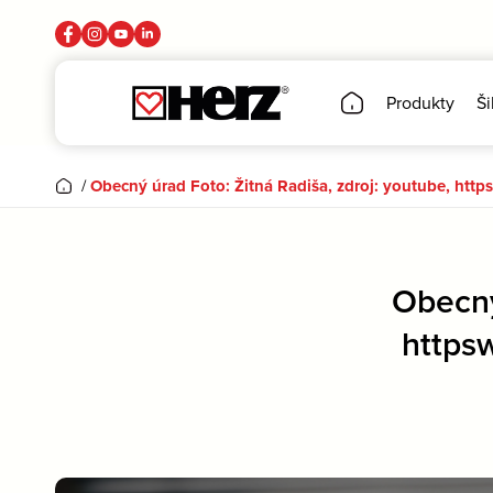
Produkty
Ši
/
Obecný úrad Foto: Žitná Radiša, zdroj: youtube, ht
Obecný
https