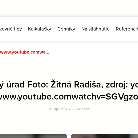
kovné tipy
Kalkulačky
Cenníky
Na stiahnutie
Referenci
tpswww.youtube.comwa...
 úrad Foto: Žitná Radiša, zdroj: y
www.youtube.comwatchv=SGVgz
/
10. apríla 2025
od
root