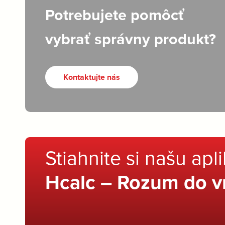
Potrebujete pomôcť
vybrať správny produkt?
Kontaktujte nás
Stiahnite si našu apl
Hcalc – Rozum do v