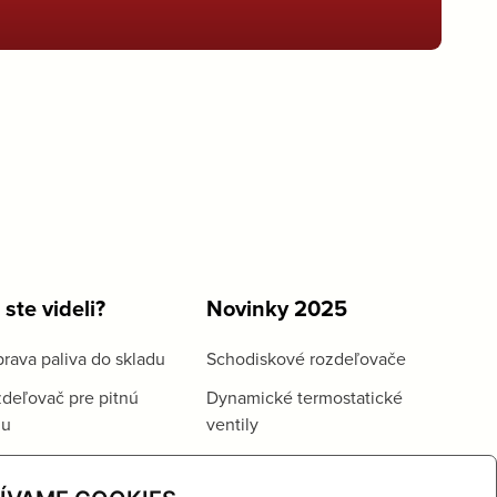
 ste videli?
Novinky 2025
rava paliva do skladu
Schodiskové rozdeľovače
deľovač pre pitnú
Dynamické termostatické
du
ventily