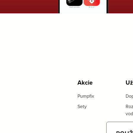
Akcie
Už
Pumpfix
Dop
Sety
Roz
vo