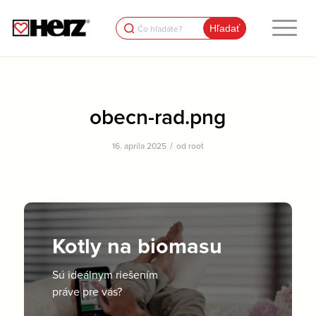
Search
for:
obecn-rad.png
/
16. apríla 2025
od
root
Kotly na biomasu
Sú ideálnym riešením
práve pre vás?