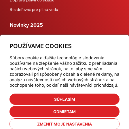
Rozdeľovač pre pitnú vodu
Novinky 2025
Schodiskové rozdeľovače
POUŽÍVAME COOKIES
Dynamické termostatické ventily
Súbory cookie a ďalšie technológie sledovania
používame na zlepšenie vášho zážitku z prehliadania
našich webových stránok, na to, aby sme vám
zobrazovali prispôsobený obsah a cielené reklamy, na
Domov
Produkty
analýzu návštevnosti našich webových stránok a na
pochopenie toho, odkiaľ naši návštevníci prichádzajú.
Aktuality
Odber šikovné tipy
Kalkulačky
Cenníky
SÚHLASÍM
Na stiahnutie
Referencie
ODMIETAM
O nás
Kontakt
ZMENIŤ MOJE NASTAVENIA
Nastavenie cookies