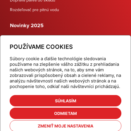
Rozdeľovač pre pitnú vodu
Novinky 2025
Schodiskové rozdeľovače
POUŽÍVAME COOKIES
Dynamické termostatické ventily
Súbory cookie a ďalšie technológie sledovania
používame na zlepšenie vášho zážitku z prehliadania
našich webových stránok, na to, aby sme vám
zobrazovali prispôsobený obsah a cielené reklamy, na
Domov
Produkty
analýzu návštevnosti našich webových stránok a na
pochopenie toho, odkiaľ naši návštevníci prichádzajú.
Aktuality
Odber šikovné tipy
Kalkulačky
Cenníky
SÚHLASÍM
Na stiahnutie
Referencie
ODMIETAM
O nás
Kontakt
ZMENIŤ MOJE NASTAVENIA
Nastavenie cookies