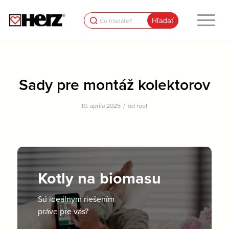
Search
for:
Sady pre montáž kolektorov
/
10. apríla 2025
od
root
Kotly na biomasu
Sú ideálnym riešením
práve pre vás?