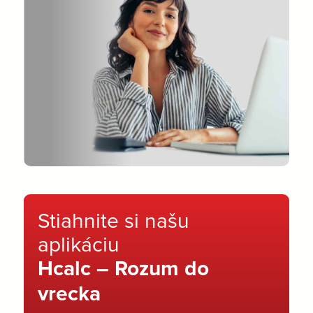
Stiahnite si našu
aplikáciu
Hcalc – Rozum do
vrecka