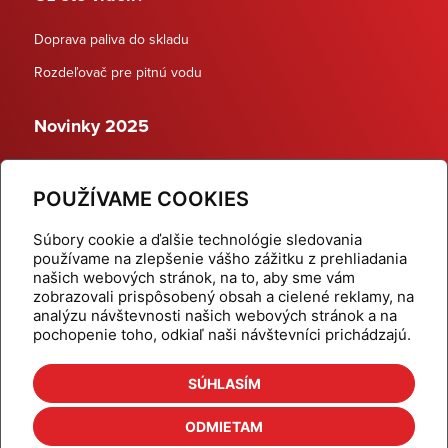
Doprava paliva do skladu
Rozdeľovač pre pitnú vodu
Novinky 2025
Schodiskové rozdeľovače
POUŽÍVAME COOKIES
Dynamické termostatické ventily
Súbory cookie a ďalšie technológie sledovania
používame na zlepšenie vášho zážitku z prehliadania
našich webových stránok, na to, aby sme vám
zobrazovali prispôsobený obsah a cielené reklamy, na
Domov
Produkty
analýzu návštevnosti našich webových stránok a na
pochopenie toho, odkiaľ naši návštevníci prichádzajú.
Aktuality
Odber šikovné tipy
Kalkulačky
Cenníky
SÚHLASÍM
Na stiahnutie
Referencie
ODMIETAM
O nás
Kontakt