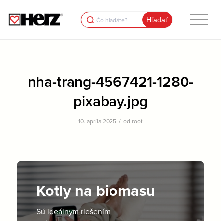
Search
for:
nha-trang-4567421-1280-
pixabay.jpg
/
10. apríla 2025
od
root
Kotly na biomasu
Sú ideálnym riešením