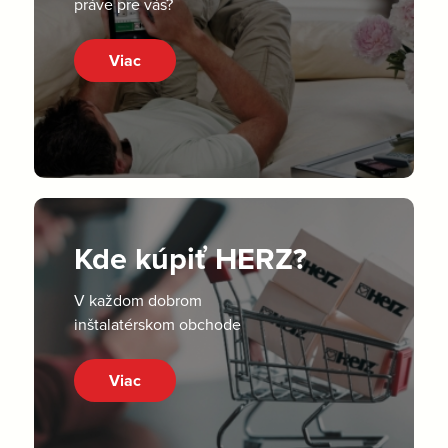
práve pre vás?
Viac
Kde kúpiť HERZ?
V každom dobrom
inštalatérskom obchode
Viac