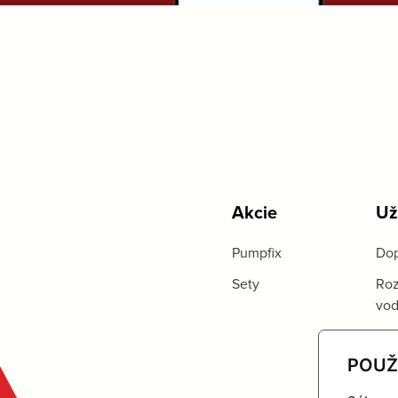
Akcie
Už
Pumpfix
Dop
Sety
Roz
vo
POUŽ