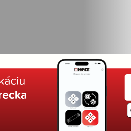
ikáciu
recka