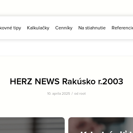
kovné tipy
Kalkulačky
Cenníky
Na stiahnutie
Referenci
HERZ NEWS Rakúsko r.2003
/
10. apríla 2025
od
root