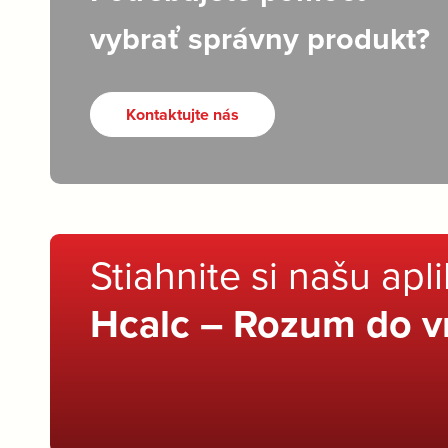
vybrať správny produkt?
Kontaktujte nás
Stiahnite si našu apl
Hcalc – Rozum do v