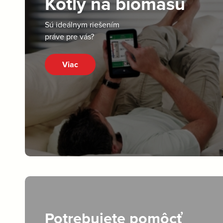
Kotly na biomasu
Sú ideálnym riešením
práve pre vás?
Viac
Potrebujete pomôcť