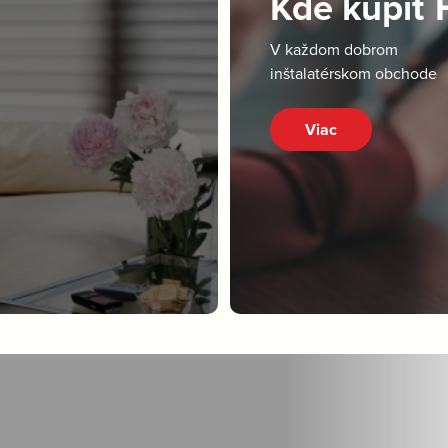
Kde kúpiť
V každom dobrom
inštalatérskom obchode
Viac