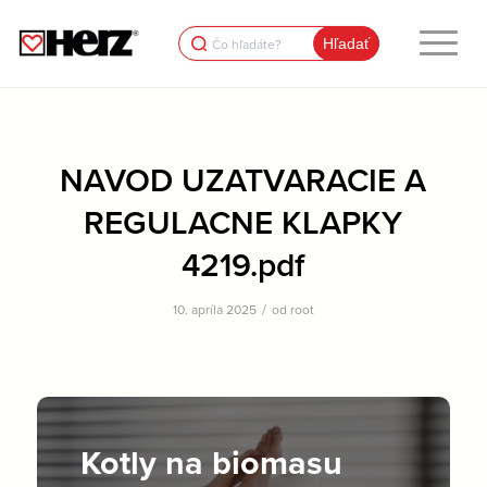
Search
for:
NAVOD UZATVARACIE A
REGULACNE KLAPKY
4219.pdf
/
10. apríla 2025
od
root
Kotly na biomasu