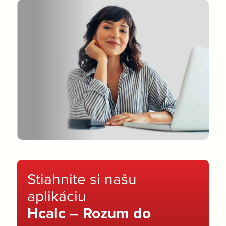
Stiahnite si našu
aplikáciu
Hcalc – Rozum do