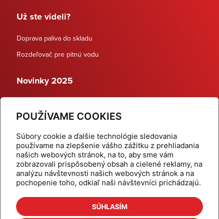
Už ste videli?
Doprava paliva do skladu
Rozdeľovač pre pitnú vodu
Novinky 2025
Schodiskové rozdeľovače
POUŽÍVAME COOKIES
Dynamické termostatické ventily
Súbory cookie a ďalšie technológie sledovania
používame na zlepšenie vášho zážitku z prehliadania
našich webových stránok, na to, aby sme vám
zobrazovali prispôsobený obsah a cielené reklamy, na
Domov
Produkty
analýzu návštevnosti našich webových stránok a na
pochopenie toho, odkiaľ naši návštevníci prichádzajú.
Aktuality
Odber šikovné tipy
Kalkulačky
Cenníky
SÚHLASÍM
Na stiahnutie
Referencie