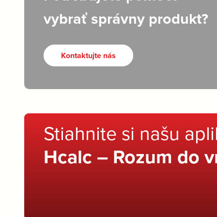
vybrať správny produkt?
Kontaktujte nás
Stiahnite si našu apl
Hcalc – Rozum do v