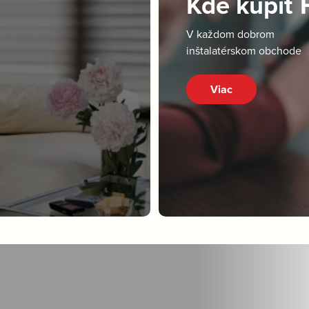
Kde kúpiť
V každom dobrom
inštalatérskom obchode
Viac