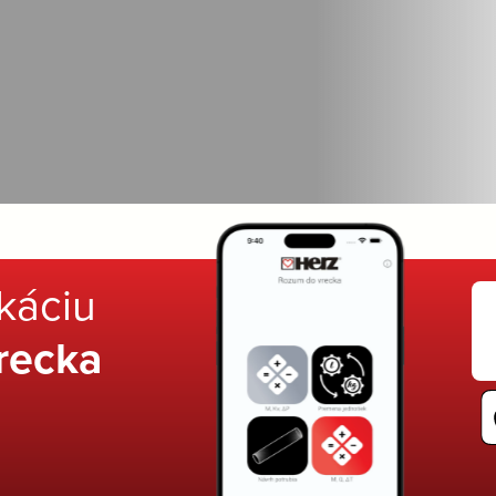
ikáciu
recka