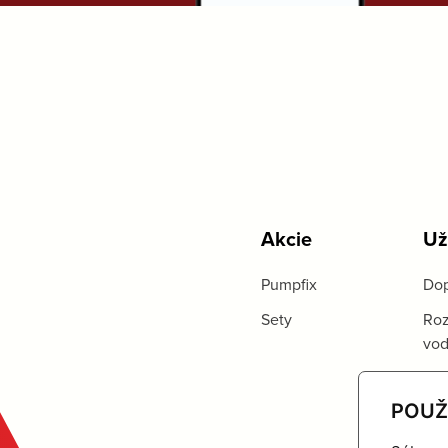
Akcie
Už
Pumpfix
Dop
Sety
Roz
vo
POUŽ