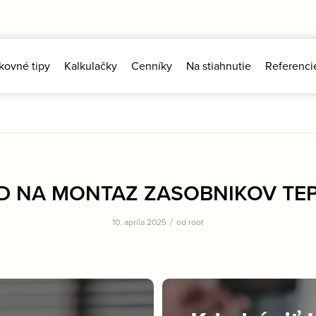
kovné tipy
Kalkulačky
Cenníky
Na stiahnutie
Referenci
 NA MONTAZ ZASOBNIKOV TEP
/
10. apríla 2025
od
root