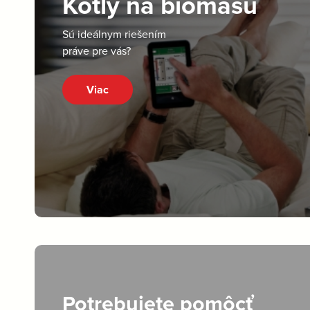
Kotly na biomasu
Sú ideálnym riešením
práve pre vás?
Viac
Potrebujete pomôcť