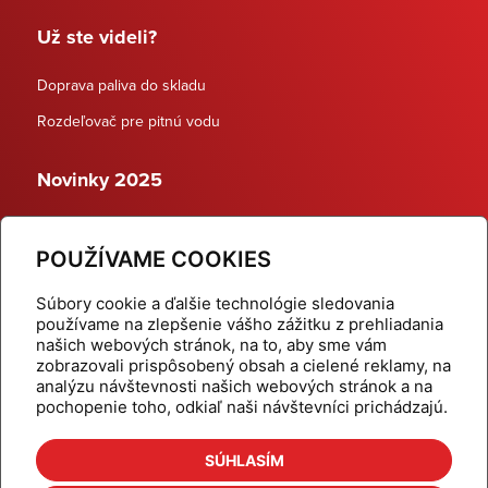
Už ste videli?
Doprava paliva do skladu
Rozdeľovač pre pitnú vodu
Novinky 2025
Schodiskové rozdeľovače
POUŽÍVAME COOKIES
Dynamické termostatické ventily
Súbory cookie a ďalšie technológie sledovania
používame na zlepšenie vášho zážitku z prehliadania
našich webových stránok, na to, aby sme vám
zobrazovali prispôsobený obsah a cielené reklamy, na
Domov
Produkty
analýzu návštevnosti našich webových stránok a na
pochopenie toho, odkiaľ naši návštevníci prichádzajú.
Aktuality
Odber šikovné tipy
Kalkulačky
Cenníky
SÚHLASÍM
Na stiahnutie
Referencie