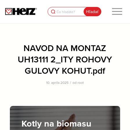
Search
for:
NAVOD NA MONTAZ
UH13111 2_ITY ROHOVY
GULOVY KOHUT.pdf
/
10. apríla 2025
od
root
Kotly na biomasu