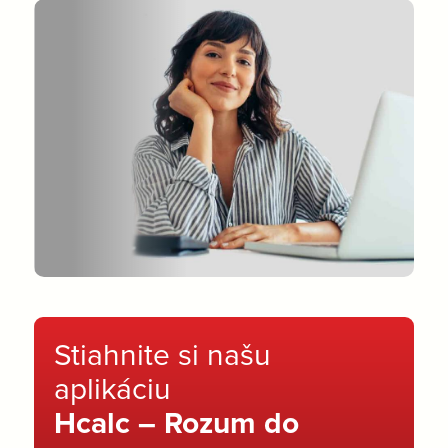
Stiahnite si našu
aplikáciu
Hcalc – Rozum do