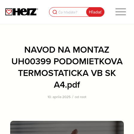
Search
for:
NAVOD NA MONTAZ
UH00399 PODOMIETKOVA
TERMOSTATICKA VB SK
A4.pdf
/
10. apríla 2025
od
root