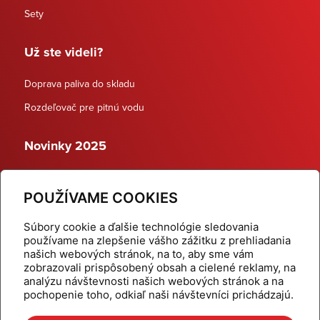
Sety
Už ste videli?
Doprava paliva do skladu
Rozdeľovač pre pitnú vodu
Novinky 2025
Schodiskové rozdeľovače
POUŽÍVAME COOKIES
Dynamické termostatické ventily
Súbory cookie a ďalšie technológie sledovania
používame na zlepšenie vášho zážitku z prehliadania
našich webových stránok, na to, aby sme vám
zobrazovali prispôsobený obsah a cielené reklamy, na
Domov
Produkty
analýzu návštevnosti našich webových stránok a na
pochopenie toho, odkiaľ naši návštevníci prichádzajú.
Aktuality
Odber šikovné tipy