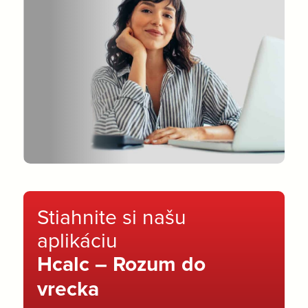
Stiahnite si našu
aplikáciu
Hcalc – Rozum do
vrecka