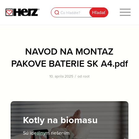
Search
for:
NAVOD NA MONTAZ
PAKOVE BATERIE SK A4.pdf
/
10. apríla 2025
od
root
Kotly na biomasu
Sú ideálnym riešením