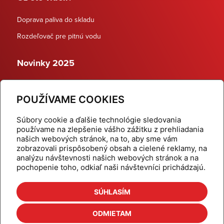
Doprava paliva do skladu
Rozdeľovač pre pitnú vodu
Novinky 2025
Schodiskové rozdeľovače
POUŽÍVAME COOKIES
Dynamické termostatické ventily
Súbory cookie a ďalšie technológie sledovania
používame na zlepšenie vášho zážitku z prehliadania
našich webových stránok, na to, aby sme vám
zobrazovali prispôsobený obsah a cielené reklamy, na
Domov
Produkty
analýzu návštevnosti našich webových stránok a na
pochopenie toho, odkiaľ naši návštevníci prichádzajú.
Aktuality
Odber šikovné tipy
Kalkulačky
Cenníky
SÚHLASÍM
Na stiahnutie
Referencie
ODMIETAM
O nás
Kontakt