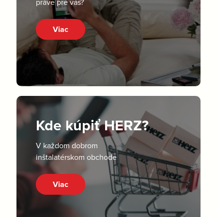
práve pre vás?
Viac
Kde kúpiť HERZ?
V každom dobrom
inštalatérskom obchode
Viac