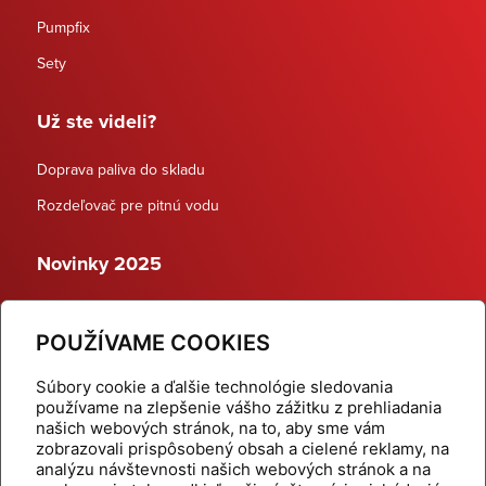
Pumpfix
Sety
Už ste videli?
Doprava paliva do skladu
Rozdeľovač pre pitnú vodu
Novinky 2025
Schodiskové rozdeľovače
POUŽÍVAME COOKIES
Dynamické termostatické ventily
Súbory cookie a ďalšie technológie sledovania
používame na zlepšenie vášho zážitku z prehliadania
našich webových stránok, na to, aby sme vám
zobrazovali prispôsobený obsah a cielené reklamy, na
Domov
Produkty
analýzu návštevnosti našich webových stránok a na