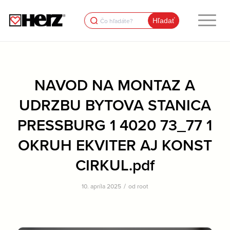
Search
for:
NAVOD NA MONTAZ A
UDRZBU BYTOVA STANICA
PRESSBURG 1 4020 73_77 1
OKRUH EKVITER AJ KONST
CIRKUL.pdf
/
10. apríla 2025
od
root