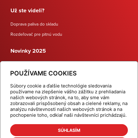
Už ste videli?
Doprava paliva do skladu
Rozdeľovač pre pitnú vodu
Novinky 2025
Schodiskové rozdeľovače
POUŽÍVAME COOKIES
Dynamické termostatické ventily
Súbory cookie a ďalšie technológie sledovania
používame na zlepšenie vášho zážitku z prehliadania
našich webových stránok, na to, aby sme vám
zobrazovali prispôsobený obsah a cielené reklamy, na
Domov
Produkty
analýzu návštevnosti našich webových stránok a na
pochopenie toho, odkiaľ naši návštevníci prichádzajú.
Aktuality
Odber šikovné tipy
Kalkulačky
Cenníky
SÚHLASÍM
Na stiahnutie
Referencie