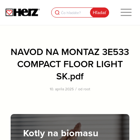
Search
for:
NAVOD NA MONTAZ 3E533
COMPACT FLOOR LIGHT
SK.pdf
/
10. apríla 2025
od
root
Kotly na biomasu