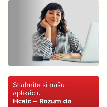
Stiahnite si našu
aplikáciu
Hcalc – Rozum do