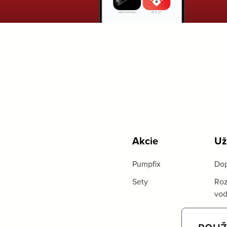
Akcie
Už
Pumpfix
Dop
Sety
Roz
vo