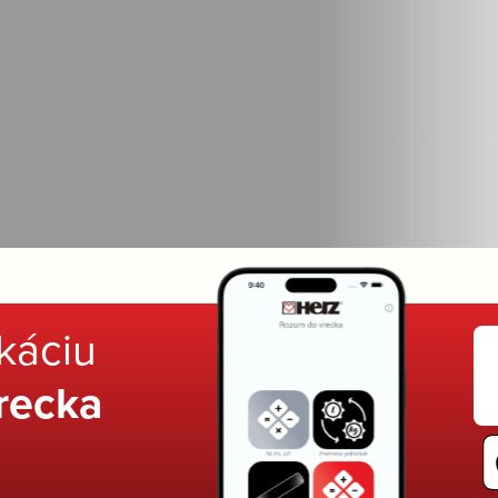
ikáciu
recka