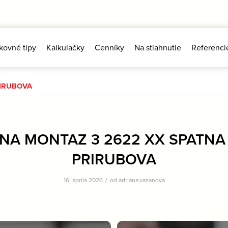
kovné tipy
Kalkulačky
Cenníky
Na stiahnutie
Referenci
RIRUBOVA
NA MONTAZ 3 2622 XX SPATNA
PRIRUBOVA
/
16. apríla 2026
od
adriana.vazanova