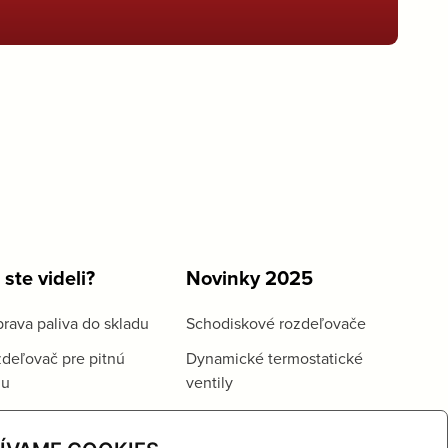
 ste videli?
Novinky 2025
rava paliva do skladu
Schodiskové rozdeľovače
deľovač pre pitnú
Dynamické termostatické
du
ventily