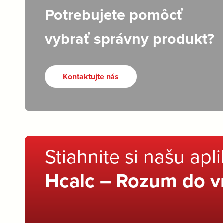
Potrebujete pomôcť
vybrať správny produkt?
Kontaktujte nás
Stiahnite si našu apl
Hcalc – Rozum do v