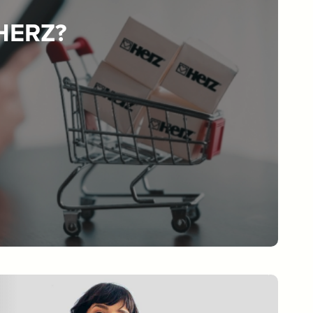
 HERZ?