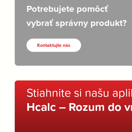
Potrebujete pomôcť
vybrať správny produkt?
Kontaktujte nás
Stiahnite si našu apl
Hcalc – Rozum do v