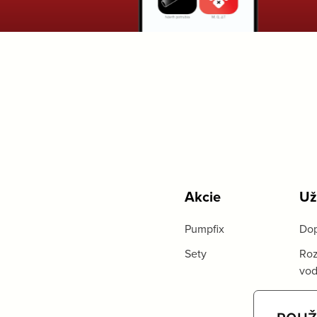
Akcie
Už
Pumpfix
Dop
Sety
Roz
vo