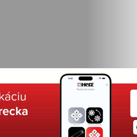
ikáciu
recka