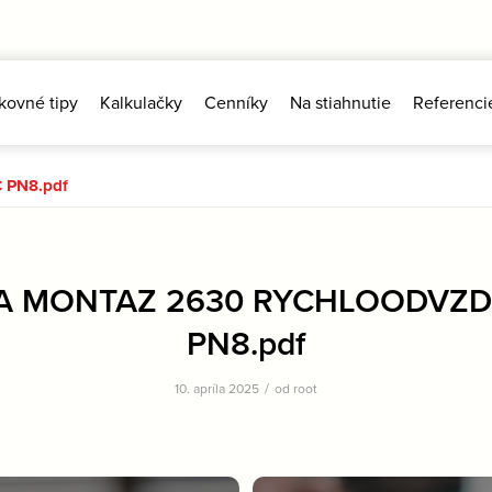
kovné tipy
Kalkulačky
Cenníky
Na stiahnutie
Referenci
PN8.pdf
A MONTAZ 2630 RYCHLOODVZ
PN8.pdf
/
10. apríla 2025
od
root