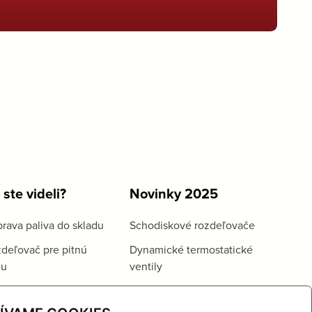
 ste videli?
Novinky 2025
rava paliva do skladu
Schodiskové rozdeľovače
deľovač pre pitnú
Dynamické termostatické
du
ventily