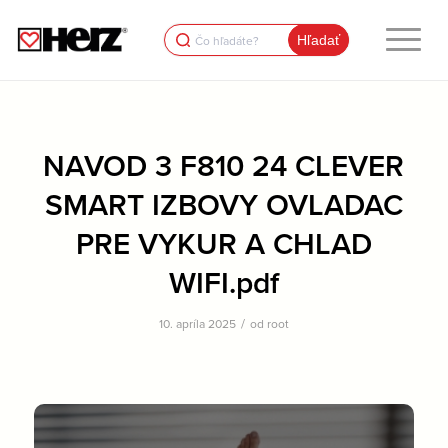
Search
for:
NAVOD 3 F810 24 CLEVER
SMART IZBOVY OVLADAC
PRE VYKUR A CHLAD
WIFI.pdf
/
10. apríla 2025
od
root