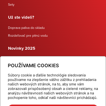
Sety
Už ste videli?
Doprava paliva do skladu
Rozdeľovač pre pitnú vodu
Novinky 2025
Schodiskové rozdeľovače
POUŽÍVAME COOKIES
Dynamické termostatické ventily
Súbory cookie a ďalšie technológie sledovania
používame na zlepšenie vášho zážitku z prehliadania
našich webových stránok, na to, aby sme vám
zobrazovali prispôsobený obsah a cielené reklamy, na
Domov
Produkty
analýzu návštevnosti našich webových stránok a na
pochopenie toho, odkiaľ naši návštevníci prichádzajú.
Aktuality
Odber šikovné tipy