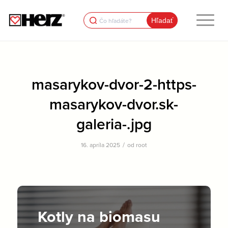
Search
for:
masarykov-dvor-2-https-
masarykov-dvor.sk-
galeria-.jpg
/
16. apríla 2025
od
root
Kotly na biomasu