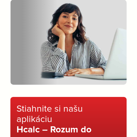
Stiahnite si našu
aplikáciu
Hcalc – Rozum do