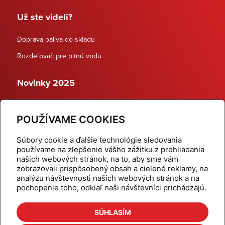
Už ste videli?
Doprava paliva do skladu
Rozdeľovač pre pitnú vodu
Novinky 2025
Schodiskové rozdeľovače
POUŽÍVAME COOKIES
Dynamické termostatické ventily
Súbory cookie a ďalšie technológie sledovania
používame na zlepšenie vášho zážitku z prehliadania
našich webových stránok, na to, aby sme vám
zobrazovali prispôsobený obsah a cielené reklamy, na
Domov
Produkty
analýzu návštevnosti našich webových stránok a na
pochopenie toho, odkiaľ naši návštevníci prichádzajú.
Aktuality
Odber šikovné tipy
Kalkulačky
Cenníky
SÚHLASÍM
Na stiahnutie
Referencie