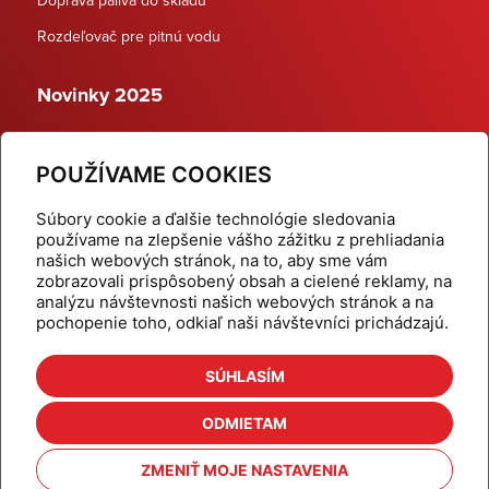
Rozdeľovač pre pitnú vodu
Novinky 2025
Schodiskové rozdeľovače
POUŽÍVAME COOKIES
Dynamické termostatické ventily
Súbory cookie a ďalšie technológie sledovania
používame na zlepšenie vášho zážitku z prehliadania
našich webových stránok, na to, aby sme vám
zobrazovali prispôsobený obsah a cielené reklamy, na
Domov
Produkty
analýzu návštevnosti našich webových stránok a na
pochopenie toho, odkiaľ naši návštevníci prichádzajú.
Aktuality
Odber šikovné tipy
Kalkulačky
Cenníky
SÚHLASÍM
Na stiahnutie
Referencie
ODMIETAM
O nás
Kontakt
ZMENIŤ MOJE NASTAVENIA
Nastavenie cookies