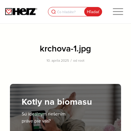
Search
for:
krchova-1.jpg
/
10. apríla 2025
od
root
Kotly na biomasu
Sú ideálnym riešením
práve pre vás?