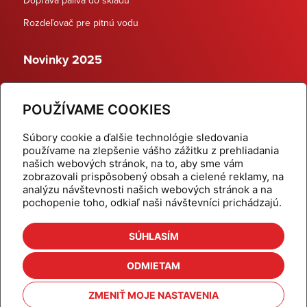
Rozdeľovač pre pitnú vodu
Novinky 2025
Schodiskové rozdeľovače
POUŽÍVAME COOKIES
Dynamické termostatické ventily
Súbory cookie a ďalšie technológie sledovania
používame na zlepšenie vášho zážitku z prehliadania
našich webových stránok, na to, aby sme vám
zobrazovali prispôsobený obsah a cielené reklamy, na
Domov
Produkty
analýzu návštevnosti našich webových stránok a na
pochopenie toho, odkiaľ naši návštevníci prichádzajú.
Aktuality
Odber šikovné tipy
Kalkulačky
Cenníky
SÚHLASÍM
Na stiahnutie
Referencie
ODMIETAM
O nás
Kontakt
ZMENIŤ MOJE NASTAVENIA
Nastavenie cookies