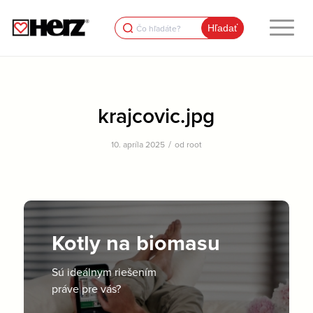
Search
for:
krajcovic.jpg
/
10. apríla 2025
od
root
Kotly na biomasu
Sú ideálnym riešením
práve pre vás?