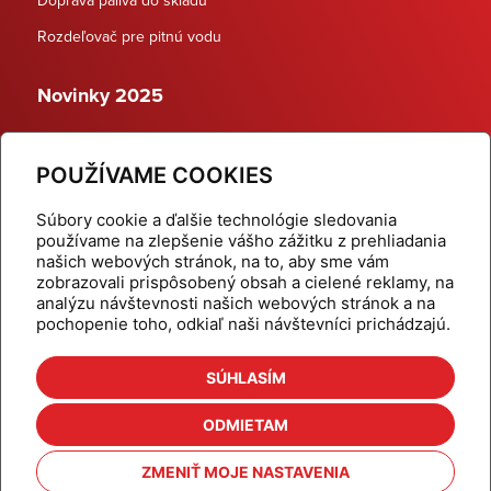
Rozdeľovač pre pitnú vodu
Novinky 2025
Schodiskové rozdeľovače
POUŽÍVAME COOKIES
Dynamické termostatické ventily
Súbory cookie a ďalšie technológie sledovania
používame na zlepšenie vášho zážitku z prehliadania
našich webových stránok, na to, aby sme vám
zobrazovali prispôsobený obsah a cielené reklamy, na
Domov
Produkty
analýzu návštevnosti našich webových stránok a na
pochopenie toho, odkiaľ naši návštevníci prichádzajú.
Aktuality
Odber šikovné tipy
Kalkulačky
Cenníky
SÚHLASÍM
Na stiahnutie
Referencie
ODMIETAM
O nás
Kontakt
ZMENIŤ MOJE NASTAVENIA
Nastavenie cookies