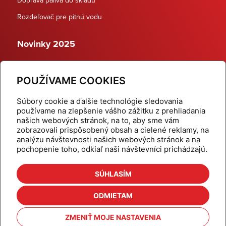
Rozdeľovač pre pitnú vodu
Novinky 2025
Schodiskové rozdeľovače
POUŽÍVAME COOKIES
Dynamické termostatické ventily
Súbory cookie a ďalšie technológie sledovania
používame na zlepšenie vášho zážitku z prehliadania
našich webových stránok, na to, aby sme vám
zobrazovali prispôsobený obsah a cielené reklamy, na
Domov
Produkty
analýzu návštevnosti našich webových stránok a na
pochopenie toho, odkiaľ naši návštevníci prichádzajú.
Aktuality
Odber šikovné tipy
Kalkulačky
Cenníky
SÚHLASÍM
Na stiahnutie
Referencie
ODMIETAM
O nás
Kontakt
ZMENIŤ MOJE NASTAVENIA
Nastavenie cookies