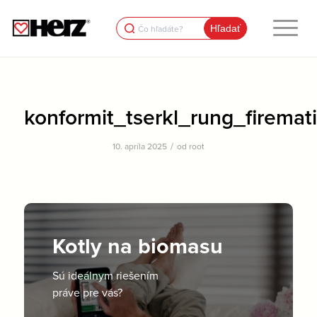
Search
for:
konformit_tserkl_rung_firemat
/
10. apríla 2025
od
root
Kotly na biomasu
Sú ideálnym riešením
práve pre vás?