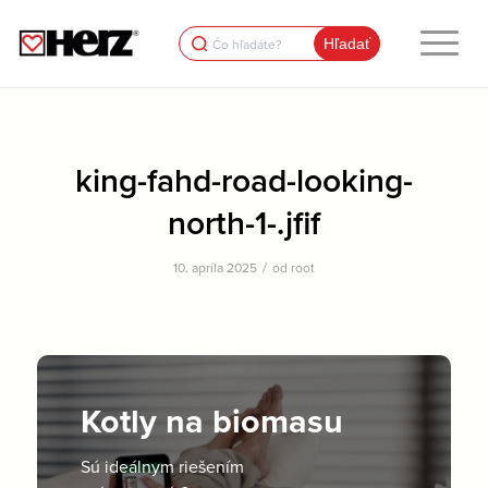
Search
for:
king-fahd-road-looking-
north-1-.jfif
/
10. apríla 2025
od
root
Kotly na biomasu
Sú ideálnym riešením