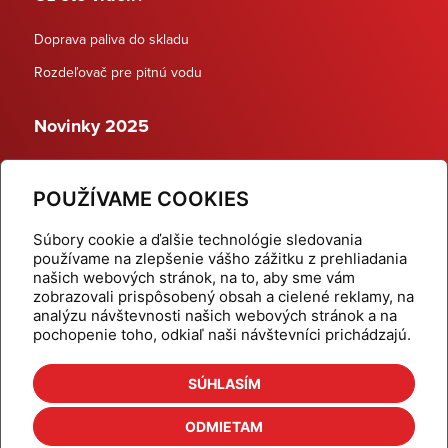
Doprava paliva do skladu
Rozdeľovač pre pitnú vodu
Novinky 2025
Schodiskové rozdeľovače
POUŽÍVAME COOKIES
Dynamické termostatické ventily
Súbory cookie a ďalšie technológie sledovania
používame na zlepšenie vášho zážitku z prehliadania
našich webových stránok, na to, aby sme vám
zobrazovali prispôsobený obsah a cielené reklamy, na
Domov
Produkty
analýzu návštevnosti našich webových stránok a na
pochopenie toho, odkiaľ naši návštevníci prichádzajú.
Aktuality
Odber šikovné tipy
Kalkulačky
Cenníky
SÚHLASÍM
Na stiahnutie
Referencie
ODMIETAM
O nás
Kontakt