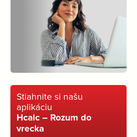
Stiahnite si našu
aplikáciu
Hcalc – Rozum do
vrecka