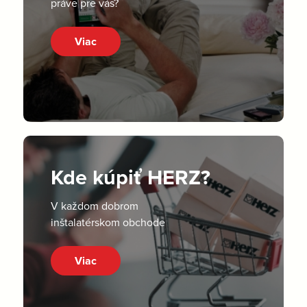
práve pre vás?
Viac
Kde kúpiť HERZ?
V každom dobrom
inštalatérskom obchode
Viac