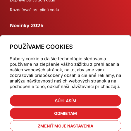
Rozdeľovač pre pitnú vodu
Novinky 2025
Schodiskové rozdeľovače
POUŽÍVAME COOKIES
Dynamické termostatické ventily
Súbory cookie a ďalšie technológie sledovania
používame na zlepšenie vášho zážitku z prehliadania
našich webových stránok, na to, aby sme vám
zobrazovali prispôsobený obsah a cielené reklamy, na
Domov
Produkty
analýzu návštevnosti našich webových stránok a na
pochopenie toho, odkiaľ naši návštevníci prichádzajú.
Aktuality
Odber šikovné tipy
Kalkulačky
Cenníky
SÚHLASÍM
Na stiahnutie
Referencie
ODMIETAM
O nás
Kontakt
ZMENIŤ MOJE NASTAVENIA
Nastavenie cookies