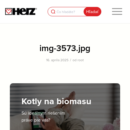
Search
for:
img-3573.jpg
/
16. apríla 2025
od
root
Kotly na biomasu
Sú ideálnym riešením
práve pre vás?