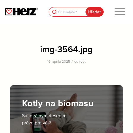
Search
for:
img-3564.jpg
/
16. apríla 2025
od
root
Kotly na biomasu
Sú ideálnym riešením
práve pre vás?