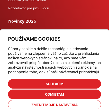
Rozdeľovač pre pitnú vodu
Novinky 2025
Schodiskové rozdeľovače
POUŽÍVAME COOKIES
Dynamické termostatické ventily
Súbory cookie a ďalšie technológie sledovania
používame na zlepšenie vášho zážitku z prehliadania
našich webových stránok, na to, aby sme vám
zobrazovali prispôsobený obsah a cielené reklamy, na
Domov
Produkty
analýzu návštevnosti našich webových stránok a na
pochopenie toho, odkiaľ naši návštevníci prichádzajú.
Aktuality
Odber šikovné tipy
Kalkulačky
Cenníky
SÚHLASÍM
Na stiahnutie
Referencie
ODMIETAM
O nás
Kontakt
ZMENIŤ MOJE NASTAVENIA
Nastavenie cookies