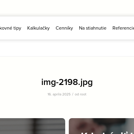
kovné tipy
Kalkulačky
Cenníky
Na stiahnutie
Referenci
img-2198.jpg
/
16. apríla 2025
od
root