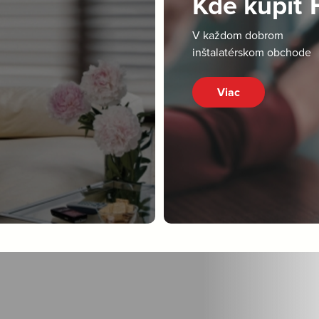
Kde kúpiť
V každom dobrom
inštalatérskom obchode
Viac