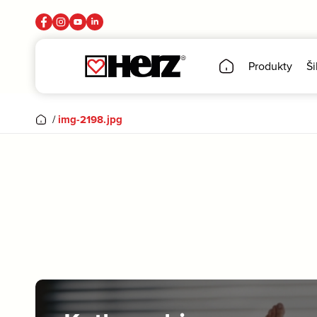
Produkty
Ši
/
img-2198.jpg