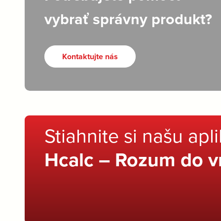
vybrať správny produkt?
Kontaktujte nás
Stiahnite si našu apl
Hcalc – Rozum do v