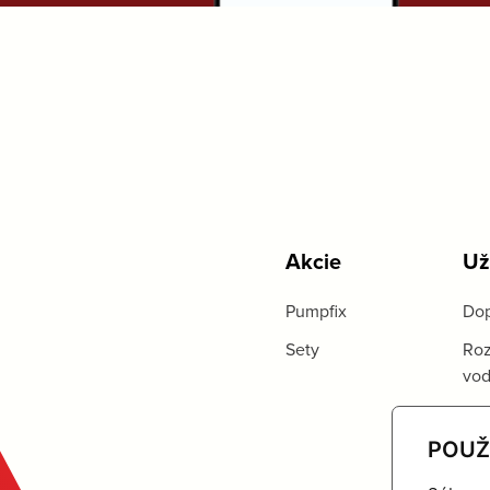
Akcie
Už
Pumpfix
Dop
Sety
Roz
vo
POUŽ