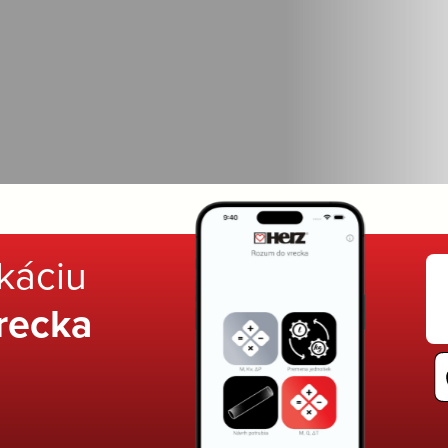
ikáciu
recka