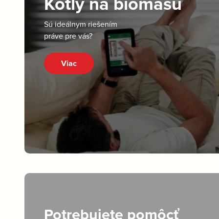
Kotly na biomasu
Sú ideálnym riešením
práve pre vás?
Viac
Potrebujete pomôcť