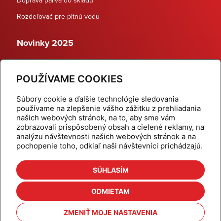
Rozdeľovač pre pitnú vodu
Novinky 2025
Schodiskové rozdeľovače
POUŽÍVAME COOKIES
Dynamické termostatické ventily
Súbory cookie a ďalšie technológie sledovania
používame na zlepšenie vášho zážitku z prehliadania
našich webových stránok, na to, aby sme vám
zobrazovali prispôsobený obsah a cielené reklamy, na
Domov
Produkty
analýzu návštevnosti našich webových stránok a na
pochopenie toho, odkiaľ naši návštevníci prichádzajú.
Aktuality
Odber šikovné tipy
Kalkulačky
Cenníky
SÚHLASÍM
Na stiahnutie
Referencie
ODMIETAM
O nás
Kontakt
ZMENIŤ MOJE NASTAVENIA
Nastavenie cookies