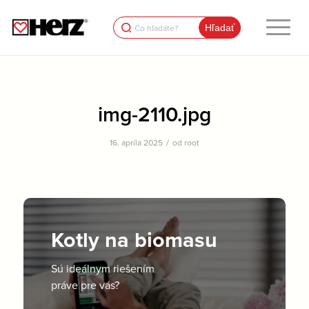
Search
for:
img-2110.jpg
/
16. apríla 2025
od
root
Kotly na biomasu
Sú ideálnym riešením
práve pre vás?