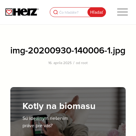
Search
for:
img-20200930-140006-1.jpg
/
16. apríla 2025
od
root
Kotly na biomasu
Sú ideálnym riešením
práve pre vás?