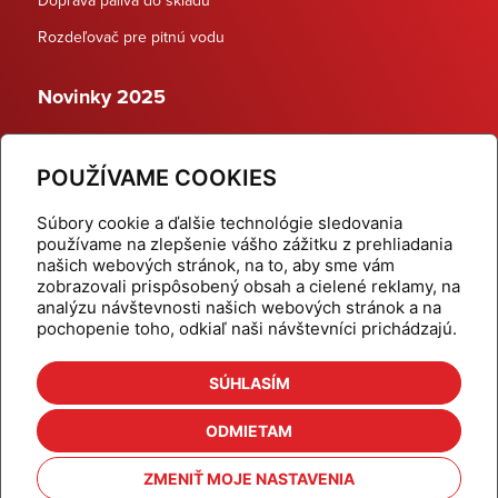
Rozdeľovač pre pitnú vodu
Novinky 2025
Schodiskové rozdeľovače
POUŽÍVAME COOKIES
Dynamické termostatické ventily
Súbory cookie a ďalšie technológie sledovania
používame na zlepšenie vášho zážitku z prehliadania
našich webových stránok, na to, aby sme vám
zobrazovali prispôsobený obsah a cielené reklamy, na
Domov
Produkty
analýzu návštevnosti našich webových stránok a na
pochopenie toho, odkiaľ naši návštevníci prichádzajú.
Aktuality
Odber šikovné tipy
Kalkulačky
Cenníky
SÚHLASÍM
Na stiahnutie
Referencie
ODMIETAM
O nás
Kontakt
ZMENIŤ MOJE NASTAVENIA
Nastavenie cookies