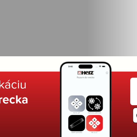
ikáciu
recka