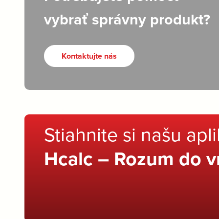
vybrať správny produkt?
Kontaktujte nás
Stiahnite si našu apl
Hcalc – Rozum do v