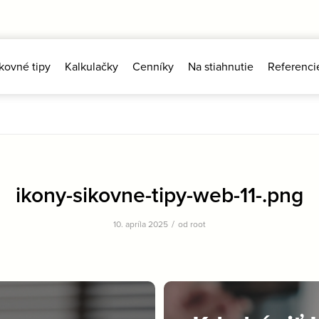
kovné tipy
Kalkulačky
Cenníky
Na stiahnutie
Referenci
ikony-sikovne-tipy-web-11-.png
/
10. apríla 2025
od
root