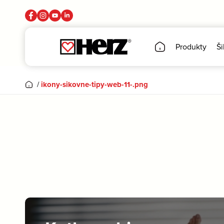
Produkty
Ši
/
ikony-sikovne-tipy-web-11-.png