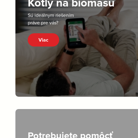
Kotly na biomasu
Sú ideálnym riešením
práve pre vás?
Viac
Potrebujete pomôcť