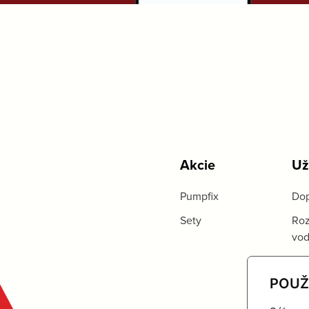
Akcie
Už
Pumpfix
Dop
Sety
Roz
vo
POUŽ