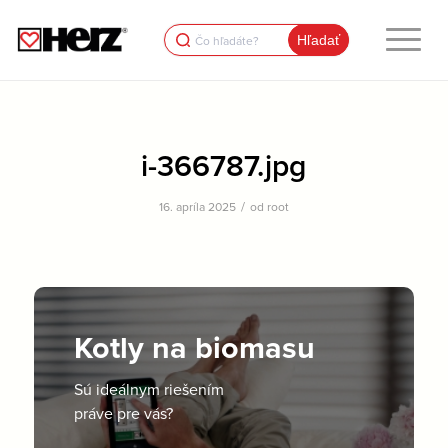
Search
for:
i-366787.jpg
/
16. apríla 2025
od
root
Kotly na biomasu
Sú ideálnym riešením
práve pre vás?