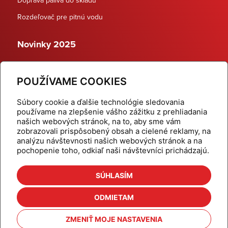
Rozdeľovač pre pitnú vodu
Novinky 2025
Schodiskové rozdeľovače
POUŽÍVAME COOKIES
Dynamické termostatické ventily
Súbory cookie a ďalšie technológie sledovania
používame na zlepšenie vášho zážitku z prehliadania
našich webových stránok, na to, aby sme vám
zobrazovali prispôsobený obsah a cielené reklamy, na
Domov
Produkty
analýzu návštevnosti našich webových stránok a na
pochopenie toho, odkiaľ naši návštevníci prichádzajú.
Aktuality
Odber šikovné tipy
Kalkulačky
Cenníky
SÚHLASÍM
Na stiahnutie
Referencie
ODMIETAM
O nás
Kontakt
ZMENIŤ MOJE NASTAVENIA
Nastavenie cookies