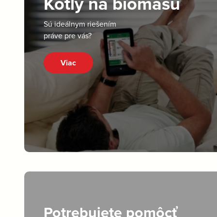
Kotly na biomasu
Sú ideálnym riešením
práve pre vás?
Viac
Potrebujete pomôcť