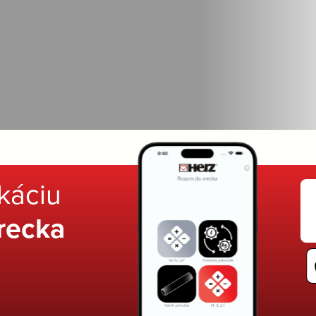
ikáciu
recka