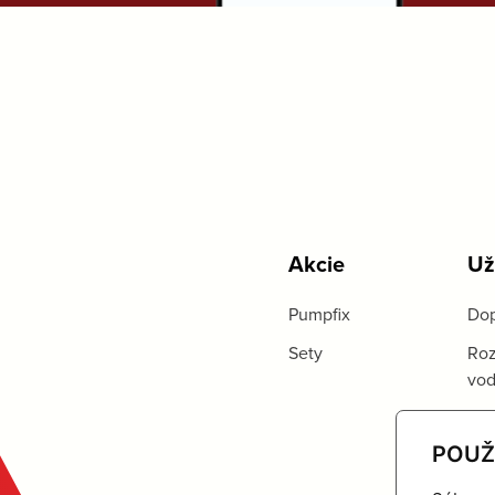
Akcie
Už
Pumpfix
Dop
Sety
Roz
vo
POUŽ