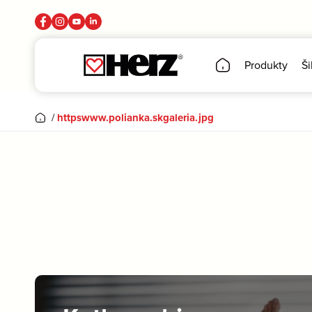
Produkty
Ši
/
httpswww.polianka.skgaleria.jpg