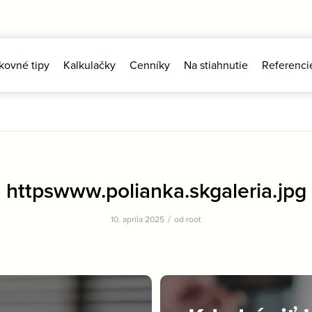
kovné tipy
Kalkulačky
Cenníky
Na stiahnutie
Referenci
httpswww.polianka.skgaleria.jpg
/
10. apríla 2025
od
root