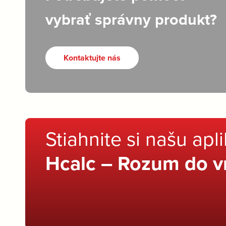
vybrať správny produkt?
Kontaktujte nás
Stiahnite si našu apl
Hcalc – Rozum do v