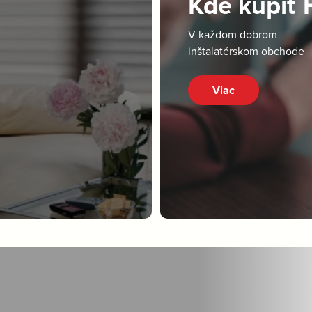
Kde kúpiť
V každom dobrom
inštalatérskom obchode
Viac