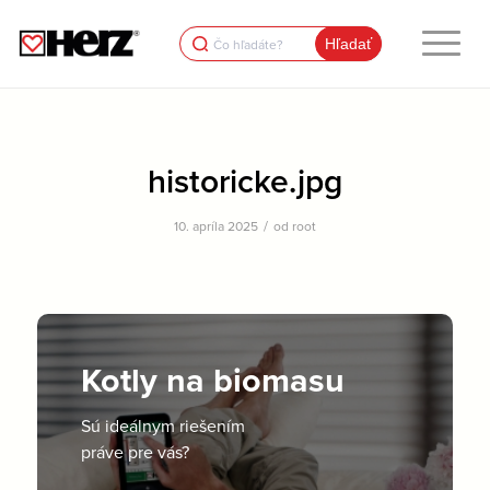
Search
for:
historicke.jpg
/
10. apríla 2025
od
root
Kotly na biomasu
Sú ideálnym riešením
práve pre vás?