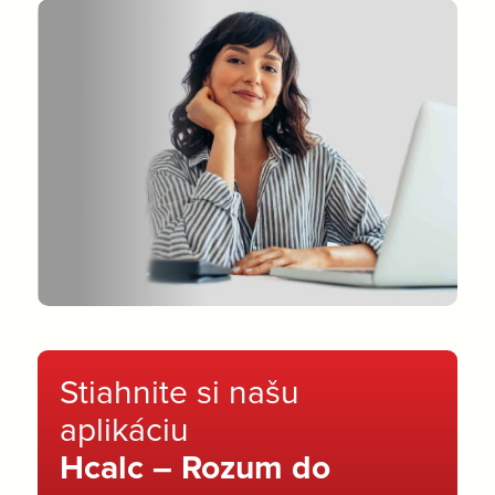
Stiahnite si našu
aplikáciu
Hcalc – Rozum do