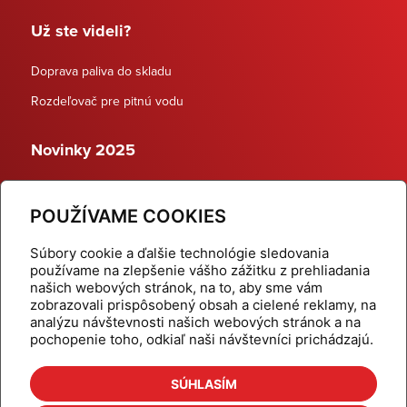
Už ste videli?
Doprava paliva do skladu
Rozdeľovač pre pitnú vodu
Novinky 2025
Schodiskové rozdeľovače
POUŽÍVAME COOKIES
Dynamické termostatické ventily
Súbory cookie a ďalšie technológie sledovania
používame na zlepšenie vášho zážitku z prehliadania
našich webových stránok, na to, aby sme vám
zobrazovali prispôsobený obsah a cielené reklamy, na
Domov
Produkty
analýzu návštevnosti našich webových stránok a na
pochopenie toho, odkiaľ naši návštevníci prichádzajú.
Aktuality
Odber šikovné tipy
Kalkulačky
Cenníky
SÚHLASÍM
Na stiahnutie
Referencie