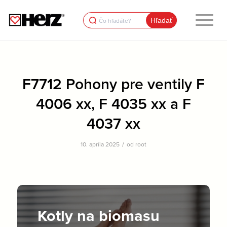
Search
for:
F7712 Pohony pre ventily F
4006 xx, F 4035 xx a F
4037 xx
/
10. apríla 2025
od
root
Kotly na biomasu