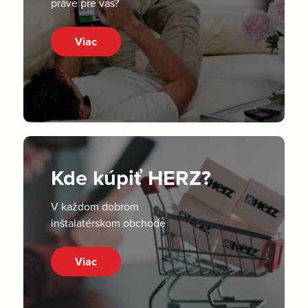
práve pre vás?
Viac
Kde kúpiť HERZ?
V každom dobrom
inštalatérskom obchode
Viac