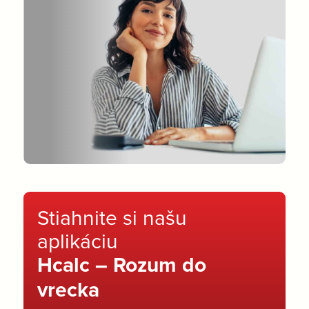
Stiahnite si našu
aplikáciu
Hcalc – Rozum do
vrecka