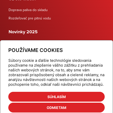
Doprava paliva do skladu
Rozdeľovač pre pitnú vodu
Novinky 2025
Schodiskové rozdeľovače
POUŽÍVAME COOKIES
Dynamické termostatické ventily
Súbory cookie a ďalšie technológie sledovania
používame na zlepšenie vášho zážitku z prehliadania
našich webových stránok, na to, aby sme vám
zobrazovali prispôsobený obsah a cielené reklamy, na
Domov
Produkty
analýzu návštevnosti našich webových stránok a na
pochopenie toho, odkiaľ naši návštevníci prichádzajú.
Aktuality
Odber šikovné tipy
Kalkulačky
Cenníky
SÚHLASÍM
Na stiahnutie
Referencie
ODMIETAM
O nás
Kontakt