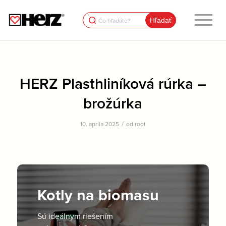
Search
for:
HERZ Plasthliníková rúrka –
brožúrka
/
10. apríla 2025
od
root
Kotly na biomasu
Sú ideálnym riešením