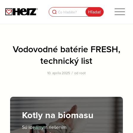
Search
for:
Vodovodné batérie FRESH,
technický list
/
10. apríla 2025
od
root
Kotly na biomasu
Sú ideálnym riešením