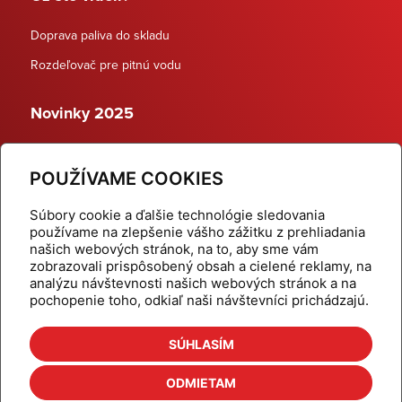
Doprava paliva do skladu
Rozdeľovač pre pitnú vodu
Novinky 2025
Schodiskové rozdeľovače
POUŽÍVAME COOKIES
Dynamické termostatické ventily
Súbory cookie a ďalšie technológie sledovania
používame na zlepšenie vášho zážitku z prehliadania
našich webových stránok, na to, aby sme vám
zobrazovali prispôsobený obsah a cielené reklamy, na
Domov
Produkty
analýzu návštevnosti našich webových stránok a na
pochopenie toho, odkiaľ naši návštevníci prichádzajú.
Aktuality
Odber šikovné tipy
Kalkulačky
Cenníky
SÚHLASÍM
Na stiahnutie
Referencie
ODMIETAM
O nás
Kontakt