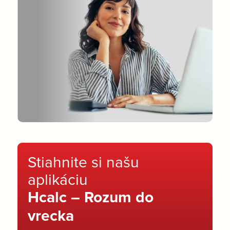
Stiahnite si našu
aplikáciu
Hcalc – Rozum do
vrecka