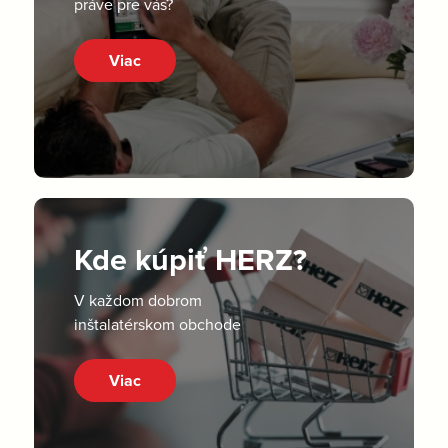
práve pre vás?
Viac
Kde kúpiť HERZ?
V každom dobrom
inštalatérskom obchode
Viac