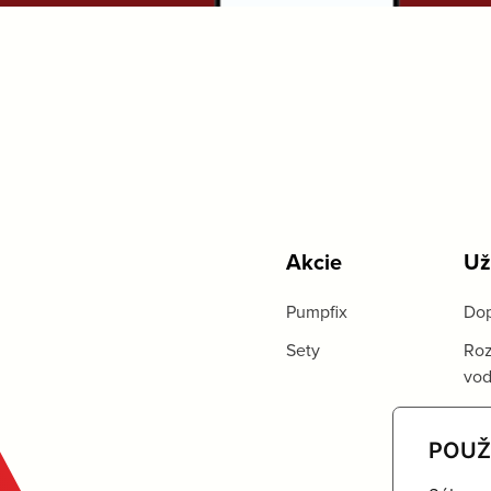
Akcie
Už
Pumpfix
Dop
Sety
Roz
vo
POUŽ