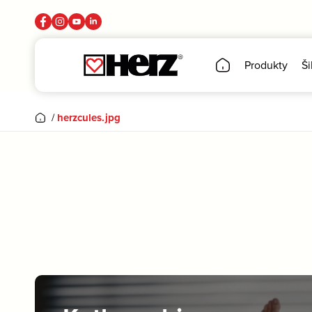
Produkty
Ši
/
herzcules.jpg