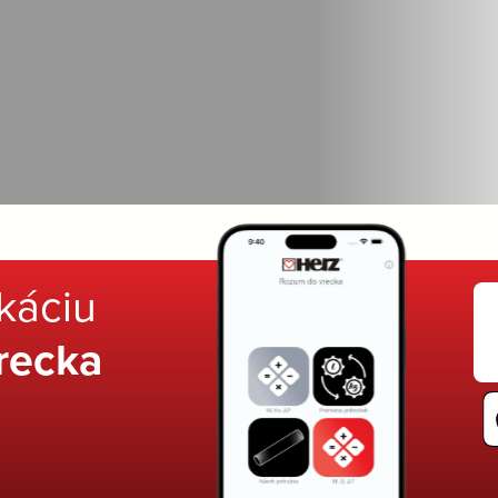
ikáciu
recka