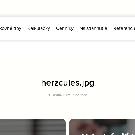
kovné tipy
Kalkulačky
Cenníky
Na stiahnutie
Referenci
herzcules.jpg
/
10. apríla 2025
od
root