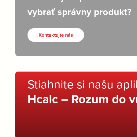
vybrať správny produkt?
Kontaktujte nás
Stiahnite si našu apl
Hcalc – Rozum do v