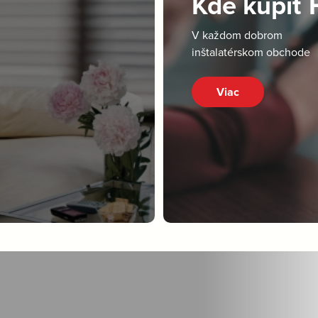
Kde kúpiť
V každom dobrom
inštalatérskom obchode
Viac