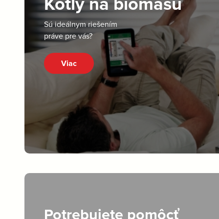
Kotly na biomasu
Sú ideálnym riešením
práve pre vás?
Viac
Potrebujete pomôcť