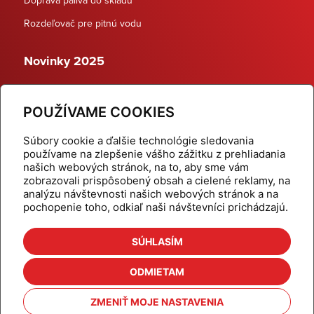
Rozdeľovač pre pitnú vodu
Novinky 2025
Schodiskové rozdeľovače
POUŽÍVAME COOKIES
Dynamické termostatické ventily
Súbory cookie a ďalšie technológie sledovania
používame na zlepšenie vášho zážitku z prehliadania
našich webových stránok, na to, aby sme vám
zobrazovali prispôsobený obsah a cielené reklamy, na
Domov
Produkty
analýzu návštevnosti našich webových stránok a na
pochopenie toho, odkiaľ naši návštevníci prichádzajú.
Aktuality
Odber šikovné tipy
Kalkulačky
Cenníky
SÚHLASÍM
Na stiahnutie
Referencie
ODMIETAM
O nás
Kontakt
ZMENIŤ MOJE NASTAVENIA
Nastavenie cookies