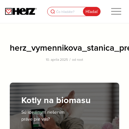
Search
for:
herz_vymennikova_stanica_pr
/
10. apríla 2025
od
root
Kotly na biomasu
Sú ideálnym riešením
práve pre vás?