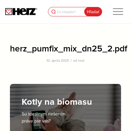
Search
for:
herz_pumfix_mix_dn25_2.pdf
/
10. apríla 2025
od
root
Kotly na biomasu
Sú ideálnym riešením
práve pre vás?