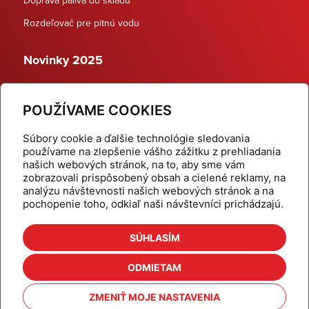
Rozdeľovač pre pitnú vodu
Novinky 2025
Schodiskové rozdeľovače
POUŽÍVAME COOKIES
Dynamické termostatické ventily
Súbory cookie a ďalšie technológie sledovania
používame na zlepšenie vášho zážitku z prehliadania
našich webových stránok, na to, aby sme vám
zobrazovali prispôsobený obsah a cielené reklamy, na
Domov
Produkty
analýzu návštevnosti našich webových stránok a na
pochopenie toho, odkiaľ naši návštevníci prichádzajú.
Aktuality
Odber šikovné tipy
Kalkulačky
Cenníky
SÚHLASÍM
Na stiahnutie
Referencie
ODMIETAM
O nás
Kontakt
ZMENIŤ MOJE NASTAVENIA
Nastavenie cookies