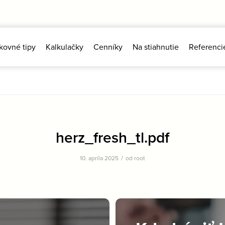
kovné tipy
Kalkulačky
Cenníky
Na stiahnutie
Referenci
herz_fresh_tl.pdf
/
10. apríla 2025
od
root