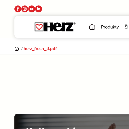
Produkty
Ši
/
herz_fresh_tl.pdf