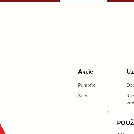
Akcie
Už
Pumpfix
Dop
Sety
Roz
vo
POUŽ