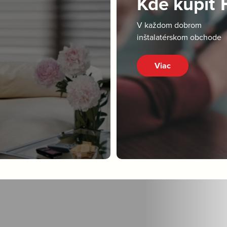
Kde kúpiť
V každom dobrom
inštalatérskom obchode
Viac