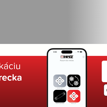
ikáciu
recka