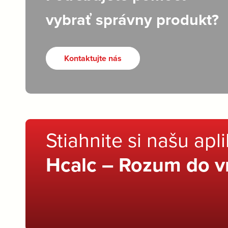
vybrať správny produkt?
Kontaktujte nás
Stiahnite si našu apl
Hcalc – Rozum do v