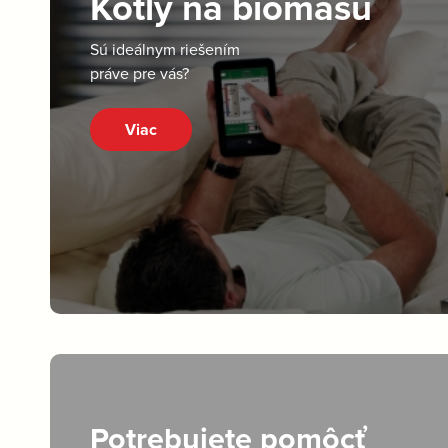
Kotly na biomasu
Sú ideálnym riešením
práve pre vás?
Viac
Potrebujete pomôcť