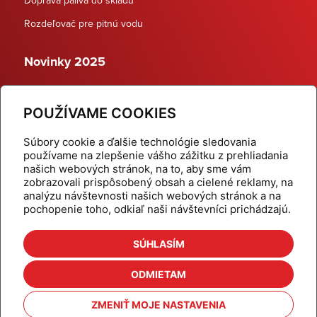
Rozdeľovač pre pitnú vodu
Novinky 2025
Schodiskové rozdeľovače
POUŽÍVAME COOKIES
Dynamické termostatické ventily
Súbory cookie a ďalšie technológie sledovania
používame na zlepšenie vášho zážitku z prehliadania
našich webových stránok, na to, aby sme vám
zobrazovali prispôsobený obsah a cielené reklamy, na
Domov
Produkty
analýzu návštevnosti našich webových stránok a na
pochopenie toho, odkiaľ naši návštevníci prichádzajú.
Aktuality
Odber šikovné tipy
Kalkulačky
Cenníky
SÚHLASÍM
Na stiahnutie
Referencie
ODMIETAM
O nás
Kontakt
ZMENIŤ MOJE NASTAVENIA
Nastavenie cookies