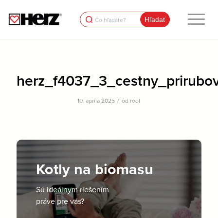
Search
for:
herz_f4037_3_cestny_prirubov
/
10. apríla 2025
od
root
Kotly na biomasu
Sú ideálnym riešením
práve pre vás?