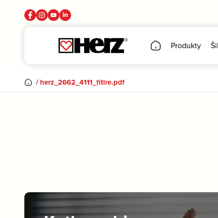
Produkty
Ši
/
herz_2662_4111_fitlre.pdf