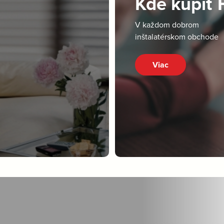
Kde kúpiť
V každom dobrom
inštalatérskom obchode
Viac