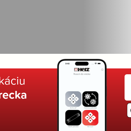
ikáciu
recka