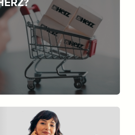
 HERZ?