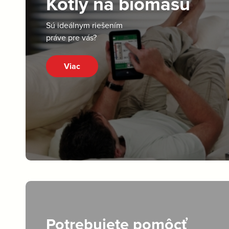
Kotly na biomasu
Sú ideálnym riešením
práve pre vás?
Viac
Potrebujete pomôcť