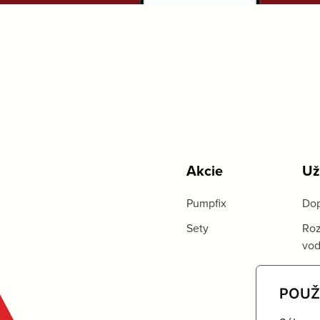
Akcie
Už
Pumpfix
Dop
Sety
Roz
vo
POUŽ