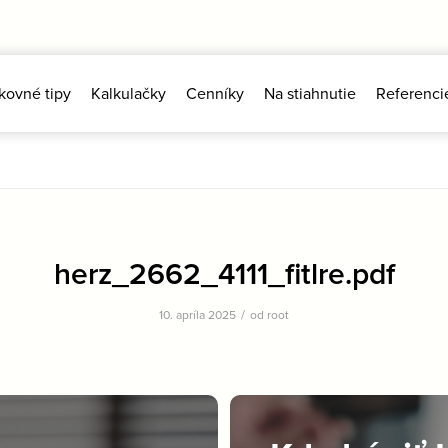
kovné tipy
Kalkulačky
Cenníky
Na stiahnutie
Referenci
herz_2662_4111_fitlre.pdf
/
10. apríla 2025
od
root