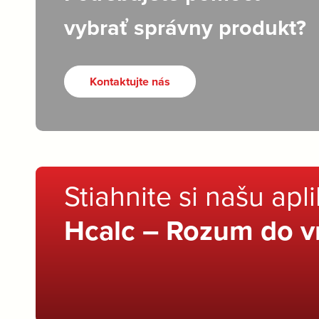
vybrať správny produkt?
Kontaktujte nás
Stiahnite si našu apl
Hcalc – Rozum do v