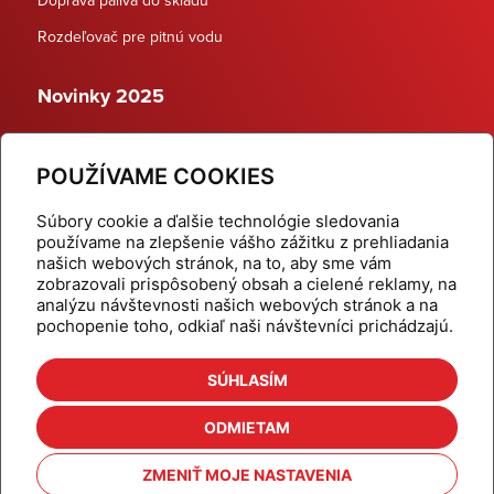
Rozdeľovač pre pitnú vodu
Novinky 2025
Schodiskové rozdeľovače
POUŽÍVAME COOKIES
Dynamické termostatické ventily
Súbory cookie a ďalšie technológie sledovania
používame na zlepšenie vášho zážitku z prehliadania
našich webových stránok, na to, aby sme vám
zobrazovali prispôsobený obsah a cielené reklamy, na
Domov
Produkty
analýzu návštevnosti našich webových stránok a na
pochopenie toho, odkiaľ naši návštevníci prichádzajú.
Aktuality
Odber šikovné tipy
Kalkulačky
Cenníky
SÚHLASÍM
Na stiahnutie
Referencie
ODMIETAM
O nás
Kontakt
ZMENIŤ MOJE NASTAVENIA
Nastavenie cookies