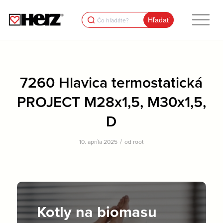
Search
for:
7260 Hlavica termostatická
PROJECT M28x1,5, M30x1,5,
D
/
10. apríla 2025
od
root
Kotly na biomasu