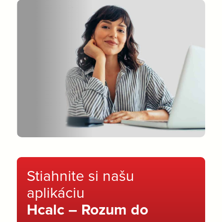
Stiahnite si našu
aplikáciu
Hcalc – Rozum do