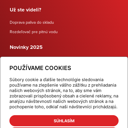
Už ste videli?
Doprava paliva do skladu
Rozdeľovač pre pitnú vodu
Novinky 2025
Schodiskové rozdeľovače
POUŽÍVAME COOKIES
Dynamické termostatické ventily
Súbory cookie a ďalšie technológie sledovania
používame na zlepšenie vášho zážitku z prehliadania
našich webových stránok, na to, aby sme vám
zobrazovali prispôsobený obsah a cielené reklamy, na
Domov
Produkty
analýzu návštevnosti našich webových stránok a na
pochopenie toho, odkiaľ naši návštevníci prichádzajú.
Aktuality
Odber šikovné tipy
Kalkulačky
Cenníky
SÚHLASÍM
Na stiahnutie
Referencie