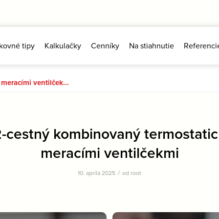
kovné tipy
Kalkulačky
Cenníky
Na stiahnutie
Referenci
meracími ventilček...
-cestný kombinovaný termostatick
meracími ventilčekmi
/
10. apríla 2025
od
root