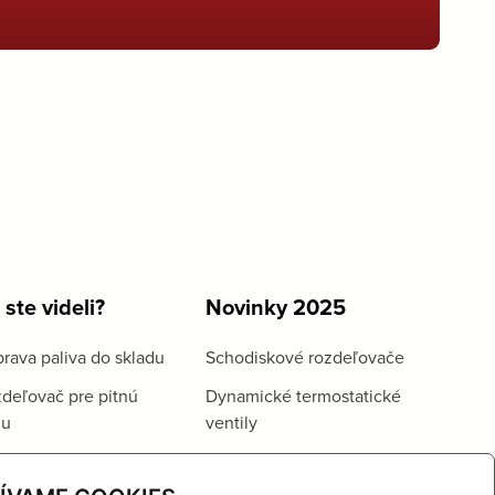
 ste videli?
Novinky 2025
rava paliva do skladu
Schodiskové rozdeľovače
deľovač pre pitnú
Dynamické termostatické
du
ventily