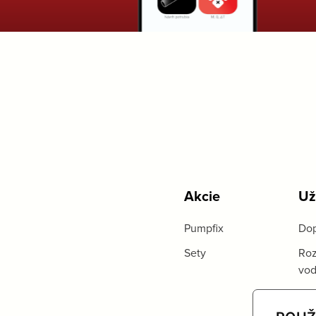
Akcie
Už
Pumpfix
Dop
Sety
Roz
vo