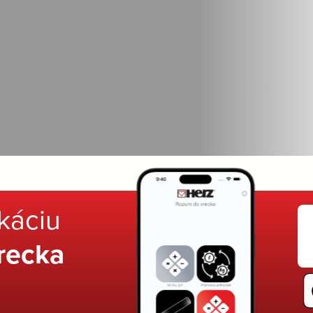
ikáciu
recka