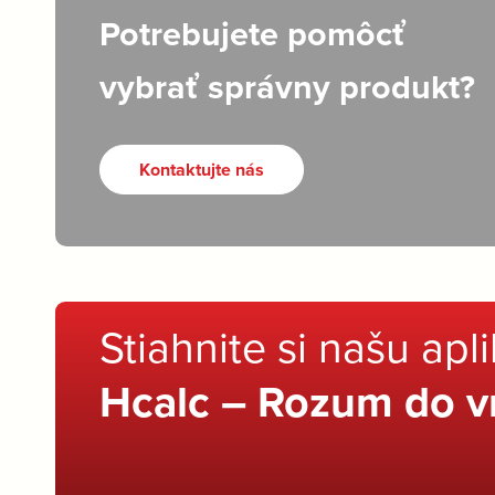
Potrebujete pomôcť
vybrať správny produkt?
Kontaktujte nás
Stiahnite si našu apl
Hcalc – Rozum do v