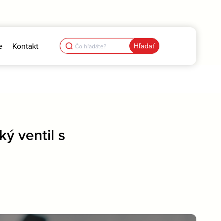
Search
e
Kontakt
for:
ý ventil s