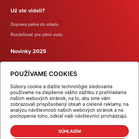
Už ste videli?
Doprava paliva do skladu
Rozdeľovač pre pitnú vodu
Novinky 2025
Schodiskové rozdeľovače
POUŽÍVAME COOKIES
Dynamické termostatické ventily
Súbory cookie a ďalšie technológie sledovania
používame na zlepšenie vášho zážitku z prehliadania
našich webových stránok, na to, aby sme vám
zobrazovali prispôsobený obsah a cielené reklamy, na
Domov
Produkty
analýzu návštevnosti našich webových stránok a na
pochopenie toho, odkiaľ naši návštevníci prichádzajú.
Aktuality
Odber šikovné tipy
Kalkulačky
Cenníky
SÚHLASÍM
Na stiahnutie
Referencie