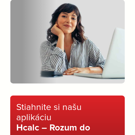
Stiahnite si našu
aplikáciu
Hcalc – Rozum do