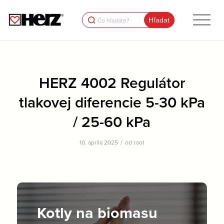
Search
for:
HERZ 4002 Regulátor
tlakovej diferencie 5-30 kPa
/ 25-60 kPa
/
10. apríla 2025
od
root
Kotly na biomasu