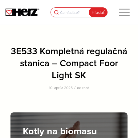
Search
for:
3E533 Kompletná regulačná
stanica – Compact Foor
Light SK
/
10. apríla 2025
od
root
Kotly na biomasu