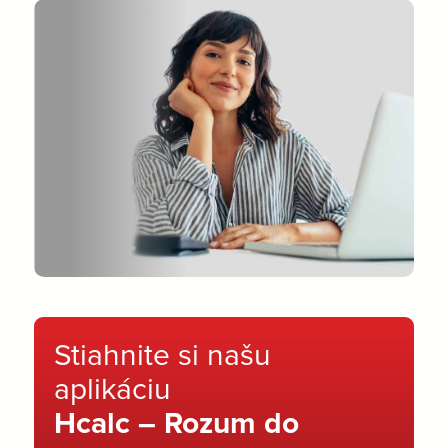
Stiahnite si našu
aplikáciu
Hcalc – Rozum do