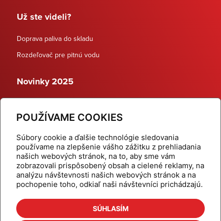
Už ste videli?
Doprava paliva do skladu
Rozdeľovač pre pitnú vodu
Novinky 2025
Schodiskové rozdeľovače
POUŽÍVAME COOKIES
Dynamické termostatické ventily
Súbory cookie a ďalšie technológie sledovania
používame na zlepšenie vášho zážitku z prehliadania
našich webových stránok, na to, aby sme vám
zobrazovali prispôsobený obsah a cielené reklamy, na
Domov
Produkty
analýzu návštevnosti našich webových stránok a na
pochopenie toho, odkiaľ naši návštevníci prichádzajú.
Aktuality
Odber šikovné tipy
Kalkulačky
Cenníky
SÚHLASÍM
Na stiahnutie
Referencie