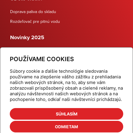
Doprava paliva do skladu
Rozdeľovač pre pitnú vodu
Novinky 2025
Schodiskové rozdeľovače
POUŽÍVAME COOKIES
Dynamické termostatické ventily
Súbory cookie a ďalšie technológie sledovania
používame na zlepšenie vášho zážitku z prehliadania
našich webových stránok, na to, aby sme vám
zobrazovali prispôsobený obsah a cielené reklamy, na
Domov
Produkty
analýzu návštevnosti našich webových stránok a na
pochopenie toho, odkiaľ naši návštevníci prichádzajú.
Aktuality
Odber šikovné tipy
Kalkulačky
Cenníky
SÚHLASÍM
Na stiahnutie
Referencie
ODMIETAM
O nás
Kontakt