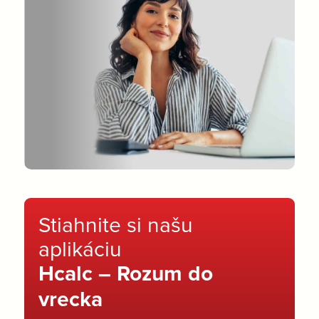
Stiahnite si našu
aplikáciu
Hcalc – Rozum do
vrecka