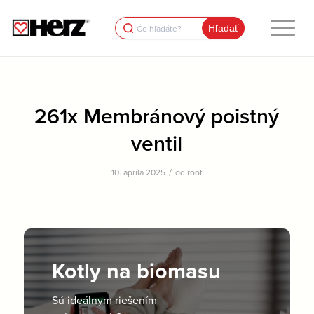
Search
for:
261x Membránový poistný
ventil
/
10. apríla 2025
od
root
Kotly na biomasu
Sú ideálnym riešením