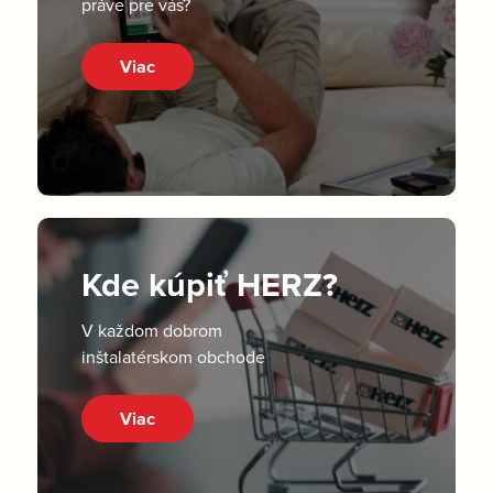
práve pre vás?
Viac
Kde kúpiť HERZ?
V každom dobrom
inštalatérskom obchode
Viac