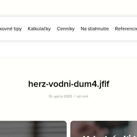
kovné tipy
Kalkulačky
Cenníky
Na stiahnutie
Referenci
herz-vodni-dum4.jfif
/
10. apríla 2025
od
root