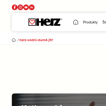
Produkty
Ši
/
herz-vodni-dum4.jfif