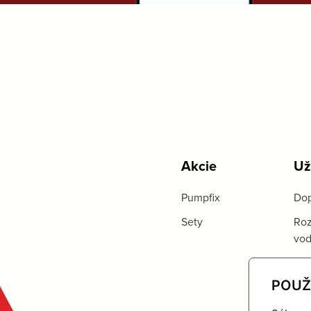
Akcie
Už
Pumpfix
Dop
Sety
Roz
vo
POUŽ