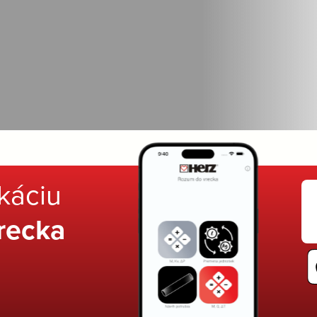
ikáciu
recka