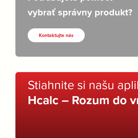
vybrať správny produkt?
Kontaktujte nás
Stiahnite si našu apl
Hcalc – Rozum do v