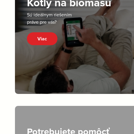
Kotly na biomasu
Sú ideálnym riešením
práve pre vás?
Viac
Potrebujete pomôcť